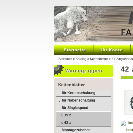
Startseite
Ihr Konto
Startseite
»
Katalog
»
Kettenblätter
»
für Singlespee
42 
Warengruppen
Kettenblätter
für Kettenschaltung
für Nabenschaltung
für Singlespeed
39 z
42 z
Montagezubehör
Inne