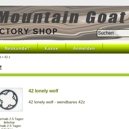
Neukunde?
Kasse
Anmelden
d
»
42 z
z
42 lonely wolf
42 lonely wolf - wendbares 42z
rhalb 2-5 Tagen