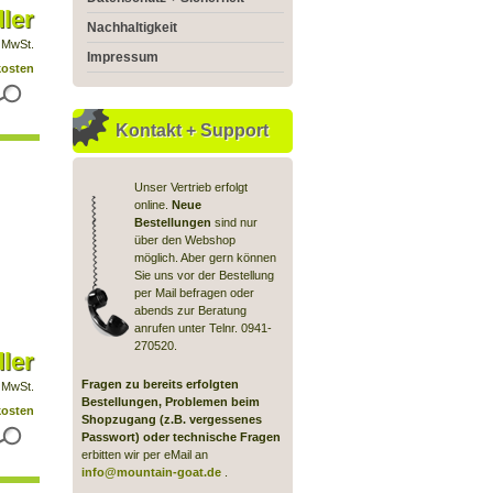
ler
Nachhaltigkeit
 MwSt.
Impressum
kosten
Kontakt + Support
Unser Vertrieb erfolgt
online.
Neue
Bestellungen
sind nur
über den Webshop
möglich. Aber gern können
Sie uns vor der Bestellung
per Mail befragen oder
abends zur Beratung
anrufen unter Telnr. 0941-
270520.
ler
Fragen zu bereits erfolgten
 MwSt.
Bestellungen, Problemen beim
kosten
Shopzugang (z.B. vergessenes
Passwort) oder technische Fragen
erbitten wir per eMail an
info@mountain-goat.de
.